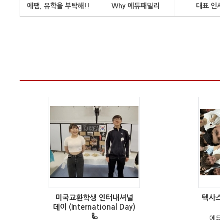
에팸, 유학을 부탁해!!
Why 에듀패밀리
대표 인
미국교환학생 인터내셔널
텍사
데이 (International Day)
🦾
에듀