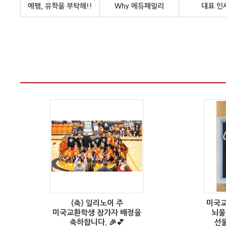
에팸, 유학을 부탁해!!
Why 에듀패밀리
대표 인
(축) 일리노이 주
미국교
미국교환학생 참가자 배정을
뇌물(
축하합니다. 🎉💕
선물